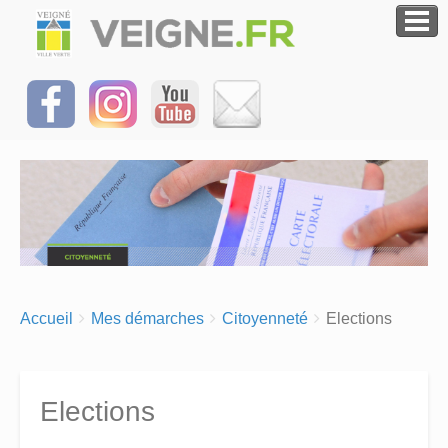
Breadcrumbs
You
Accueil
Mes démarches
Citoyenneté
Elections
are
here:
Elections