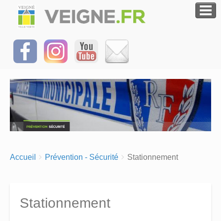
Breadcrumbs
You
Accueil
Prévention - Sécurité
Stationnement
are
here:
Stationnement