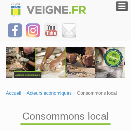
Breadcrumbs
You
Accueil
Acteurs économiques
Consommons local
are
here:
Consommons local