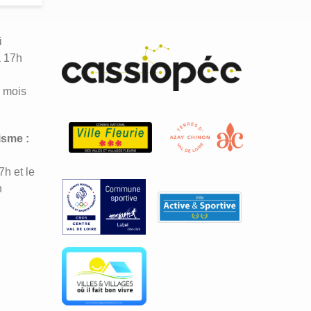
i
à 17h
n
 mois
isme :
7h et le
h