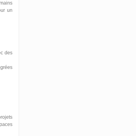
 mains
our un
ec des
égrées
rojets
spaces