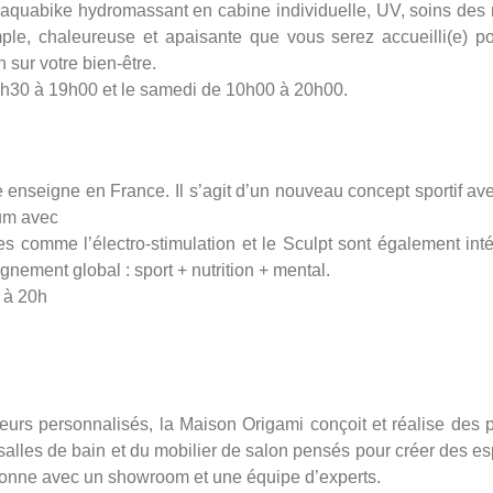
, aquabike hydromassant en cabine individuelle, UV, soins des
ple, chaleureuse et apaisante que vous serez accueilli(e) p
sur votre bien-être.
 9h30 à 19h00 et le samedi de 10h00 à 20h00.
 enseigne en France. Il s’agit d’un nouveau concept sportif av
um avec
s comme l’électro-stimulation et le Sculpt sont également int
ment global : sport + nutrition + mental.
h à 20h
urs personnalisés, la Maison Origami conçoit et réalise des p
alles de bain et du mobilier de salon pensés pour créer des e
sonne avec un showroom et une équipe d’experts.