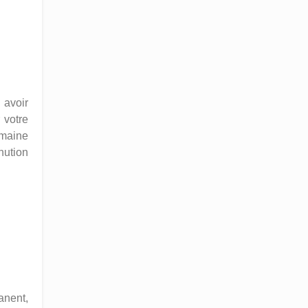
 avoir
 votre
emaine
nution
anent,