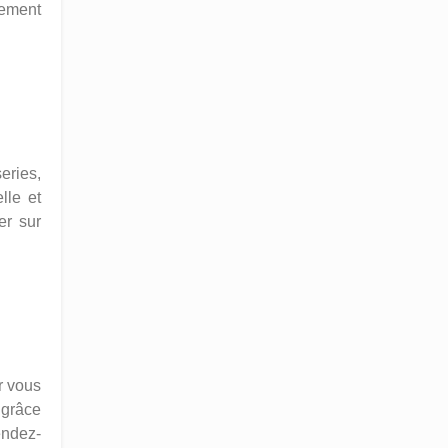
lement
eries,
lle et
er sur
r vous
 grâce
endez-